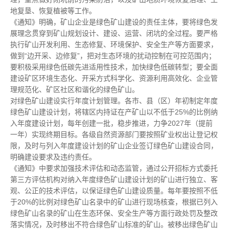
地复垦、恢复植被等工作。
《通知》明确，矿山企业是绿色矿山建设的责任主体，要将绿色发
展理念贯穿到矿山规划设计、建设、运营、闭坑的全过程。要严格
执行矿山开发利用、生态修复、环境保护、安全生产等方面要求，
做到“边开采、边修复”，把对生态环境的扰动控制在可控范围内；
要积极采用绿色低碳先进适用性技术，加快绿色低碳转型；要全面
建设矿区环境生态化、开采方式科学化、资源利用高效化、企业管
理规范化、矿区社区和谐化的绿色矿山。
对绿色矿山建设实行年度计划管理。各市、县（区）年初制定年度
绿色矿山建设计划，将辖区内持证在产矿山以不低于25%的比例纳
入年度建设计划，每年创建一批，稳步推进，力争2027年（提前
一年）实现终期目标。各级自然资源部门要按照矿业权出让登记权
限，及时与列入年度建设计划的矿山企业签订绿色矿山建设合同，
明确建设要求及违约责任。
《通知》中要求加强技术评估和动态监管，通过公开招标方式委托
第三方评估机构对纳入年度绿色矿山建设计划的矿山进行独立、客
观、公正的技术评估，以保证绿色矿山建设质量。每年要按照不低
于20%的比例对绿色矿山名录中的矿山进行现场核查，根据已列入
绿色矿山名录的矿山在生态环保、安全生产等方面行政处罚及整改
落实情况，及时移出不符合绿色矿山标准的矿山。被移出绿色矿山