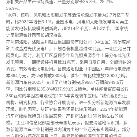
源相关产品生产保持高速，产量分别增长35.3%、28.7%、
36.9%。
“水电、核电、风电和太阳能发电等清洁能源发电量为2.7万亿千瓦
时，比2022年增长3.1%。全国水电、风电和太阳能发电等可再生
能源发电装机规模再创新高，超过14亿千瓦，占比过半。”国家统
计局能源统计司司长胡汉舟说。
在河南洛阳，洛阳栾川钼业集团股份有限公司（中国区）将闭库尾
矿库改造成光伏发电厂，计划总装机量超过30兆瓦，一期工程已并
网发电。同时，利用厂区屋顶条件及光照资源条件上马分布式光伏
发电项目，一期建设装机目标31兆瓦，采用自发自用、全额消纳的
方式，有效降低火电投用。目前洛阳钼业（中国区）年降低电费成
本364万元，减少碳排放3808吨，减少二氧化碳排放13000余吨。
新能源汽车在2023年交出了产销分别完成958.7万辆和949.5万
辆、同比分别增长35.8%和37.9%的成绩单。单体能量密度每公斤
360瓦时的半固态电池也在2023年实现装车应用。“我们组织行业
机构、研究机构、行业协会开展调研，进一步分析新能源汽车发展
环境、制约因素。从研究结果看还是比较乐观的，2024年新能源
汽车将继续保持良好发展态势，产销将达到1150万辆左右的规
模。”工业和信息化部副部长辛国斌表示，但要清醒地认识到，多
数新能源汽车企业特别是以内销为主的企业还没有实现盈利，部分
地方和企业还存在盲目上马、重复建设新能源汽车项目的情况。