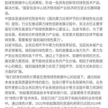
批绿色数据中心先进典型，形成一批具有创新性的绿色技术产品、
解决方案。”国家信息中心经济预测部产业经济研究室主任魏琪嘉
说。
中国信息通信研究院发布的《面向算力应用环节的计算绿色化白皮
书》提到，行业在推动算力绿色低碳发展过程中，关注点仍主要停
留在可再生能源生产和绿色数据中心建设上。白皮书表示，为了更
加全面、系统地分析绿色算力产业链，实现更大程度的总体节能减
排效果，需要重视“端到端的绿色算力”。
白皮书指出，业务应用环节中算力利用效率较低，当前尚未被产业
界足够重视。端到端的绿色算力，指的是覆盖从电力生产、算力生
产到业务应用的各个环节。通过上下游合作、软硬件协同的方式，
推动算力更高效、更节能地支撑业务并产生价值。相较于绿色数据
中心的概念，端到端绿色算力实现了流程环节、实现方式和目标三
方面的扩展。
“我们研发的绿色计算是在使用绿色数据中心的前提下，通过蚂蚁
本身全套高质量软件栈的能力，包括计算平台系统架构升级、业务
软件更新以及业务应用与平台系统协同设计等方法提升算力资源利
用效率。”蚂蚁集团高级技术专家宋顺介绍，这套聚焦于资源提效
的“绿色计算”技术体系，目前已经广泛应用于蚂蚁内部的业务场景
中。通过绿色计算，2022年蚂蚁集团的资源利用率已达到2019年