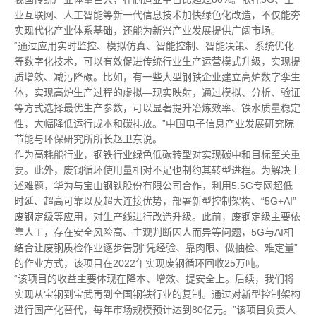
业互联网、人工智能等新一代信息技术加快绿色化改造，不仅能夯
实现代化产业体系基础，还能为新兴产业发展提供广阔市场。
“通过应用实时监控、模拟仿真、智能控制、智能决策、系统优化
等数字化技术，可以有效促进传统行业生产运营模式升级，实现提
质增效、减污降碳。比如，有一些大型钢铁企业建立高炉数字孪生
体，实现高炉生产过程的虚拟—现实映射，通过模拟、分析、验证
等方式选择最优生产参数，可以显著提升冶炼效率、铁水质量稳定
性，大幅降低运行成本和碳排放。”中国电子信息产业发展研究院
节能与环保研究所所长赵卫东说。
作为高耗能行业，钢铁行业绿色低碳转型对实现碳中和目标至关重
要。此外，废钢循环使用量相对不足也制约其转型进程。为解决上
述难题，华为与宝山钢铁股份有限公司合作，利用5.5G专网超低
时延、超高可靠以及超大连接优势，部署新型控制架构、“5G+AI”
废钢定级等应用，对生产线进行改造升级。此前，废钢定级主要依
靠人工，存在安全风险高、主观判断因人而异等问题，5G与AI相
结合让废钢质检作业逐步告别“凭经验、靠肉眼、做抽检、难定量”
的作业方式，该项目在2022年实现废钢循环回收25万吨。
“该项目的收益主要体现在降本、增效、提安全上。后续，我们将
实现从宝钢到宝武再到全国钢铁行业的复制。通过对新型控制架构
进行国产化替代，每年市场规模预计达到80亿元。”该项目负责人