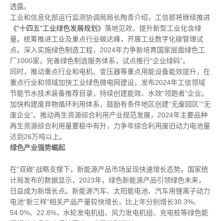
透露。
工业和信息化部运行监测协调局局长陶青介绍，工信部将继续推进
《“十四五”工业绿色发展规划》
落地见效，提升新型工业化含绿
量。统筹推进工业及重点行业碳达峰，开展工业数字化碳管理试
点。深入实施绿色制造工程，2024年力争新培育国家层面绿色工
厂1000家，完善绿色制造服务体系，试点推行“企业绿码”。
同时，推动重点行业和电机、变压器等重点用能设备能效提升，在
重点行业和领域加快工业绿色微电网建设，发布2024年工信领域
节能节水技术装备推荐目录，持续创建能效、水效“领跑者”企业。
加快构建废弃物循环利用体系，鼓励有条件地区创建“无废园区”“无
废企业”。推动再生资源综合利用产业规范发展，2024年主要品种
再生资源综合利用量要稳中有升，力争年综合利用废旧动力电池量
达到26万吨以上。
绿色产业强势崛起
在“双碳”战略支撑下，新能源产品市场呈现快速增长态势。国家统
计局发布的数据显示，2023年，绿色新能源产品引领绿色未来，
日益成为新增长点。新能源汽车、太阳能电池、汽车用锂离子动力
电池“新三样”相关产品产量较快增长，比上年分别增长30.3%、
54.0%、22.8%，水轮发电机组、风力发电机组、充电桩等绿色能