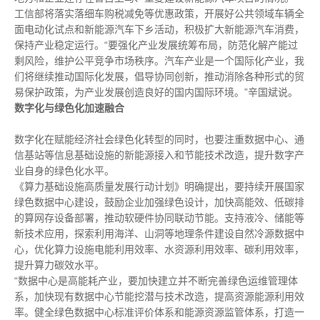
工信部将落实落细车购税减免等优惠政策，开展好公共领域车辆全
面电动化试点和新能源汽车下乡活动，积极扩大新能源汽车消费，
保持产业稳定运行。“要强化产业发展统筹布局，防范化解产能过
剩风险，维护公平竞争市场秩序。汽车产业是一个国际化产业，我
们将继续推动国际化发展，倡导协同创新，推动消除各种形式的贸
易保护政策，为产业发展创造良好的国内国际环境。”辛国斌说。
数字化与绿色化加速融合
数字化在赋能经济社会绿色化转型的同时，也要注重数据中心、通
信基站等信息基础设施的新能源接入和节能技术改造，提升数字产
业自身的绿色化水平。
《算力基础设施高质量发展行动计划》明确提出，要持续开展国家
绿色数据中心建设，鼓励企业加强绿色设计，加快高能效、低碳排
的算网存设备部署，推动软硬件协同联动节能。支持液冷、储能等
新技术应用，探索利用海洋、山洞等地理条件建设自然冷源数据中
心，优化算力设施电能利用效率、水资源利用效率、碳利用效率，
提升算力碳效水平。
“数据中心是高能耗产业，要加快建立并不断完善绿色运维管理体
系，加快现有数据中心节能挖潜与技术改造，提高资源能源利用效
率。健全绿色数据中心标准评价体系和能源资源监管体系，打造一