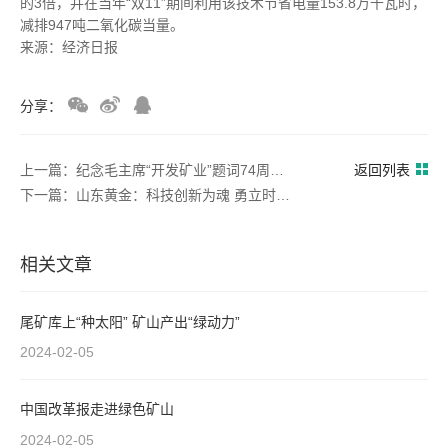
的3倍，并在当年“双11”期间利用该技术节省电量153.8万千瓦时，
减排947吨二氧化碳当量。
来源：经济日报
分享：
上一篇：纪念毛主席“开发矿业”题词74周年座谈会在京举行
返回列表
下一篇：山东黄金：科技创新为魂 勇立时代潮头
相关文章
尾矿库上“种太阳” 矿山产出“绿动力”
2024-02-05
中国改革报走进绿色矿山
2024-02-05