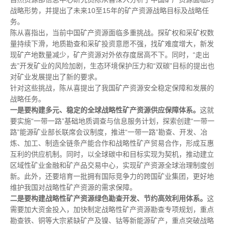
战略形势，并提出了未来10至15年的矿产资源战略目标及战略任
务。
陈从喜指出，当前中国矿产资源面临多重挑战。探矿权和采矿权数
量持续下滑，地质勘查和采矿投资意愿不强，找矿难度增大，新发
现矿产地数量减少，矿产资源对外依存度居高不下。同时，“走出
去”开发矿业的风险加剧，生态环境保护压力和“双碳”目标的提出也
对矿业发展提出了新的要求。
针对这些挑战，陈从喜提出了我国矿产资源安全稳定保障和发展的
战略任务。
一是要构建多元、稳定的全球战略性矿产资源供应保障体系。
这就
要实施“一带一路”基础地质调查与信息服务计划，探索创建“一带一
路”能源矿业部长联席会议制度，推进“一带一路”勘查、开发、冶
炼、加工、制造全链条产能合作和战略性矿产贸易合作，形成互惠
互利的供应机制。同时，以全球碳中和目标实现为契机，推动建立
区域性矿业金融和矿产品交易中心，实现矿产资源全球治理制度创
新。此外，还要培育一批拥有国际竞争力的跨国矿业集团，更好地
维护我国对战略性矿产资源的需求保障。
二是要构建战略性矿产资源绿色勘查开发、节约高效利用体系。
这
需要加大资金投入，加快制定战略性矿产资源勘查专项规划，重点
勘查铁、铜等大宗紧缺矿产及镍、钴等新能源矿产，重点突破战略