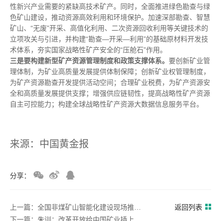
性新兴产业需要的紧缺高技术矿产。同时，全面推进绿色勘查与绿
色矿山建设，推动资源高效利用和环境保护。加速深部勘查、智慧
矿山、“无废”开采、高值化利用、二次资源回收利用等关键技术的
立项攻关与引进，并构建“勘查—开采—利用”的基础原材料开发技
术体系，夯实国家战略性矿产安全的“压舱石”作用。
三是要构建新型矿产资源管理制度和政策支撑体系。
要创新矿业管
理体制，为矿业高质量发展提供体制保障；创新矿业权管理制度，
为矿产资源勘查开发提供活动空间；合理矿业税费，为矿产资源安
全和高质量发展提供支撑；增强供应链韧性，提高战略性矿产资源
自主可控能力；构建全球战略性矿产资源大数据信息服务平台。
来源：中国黄金报
分享：
上一篇：全国非煤矿山智能化建设现场推进会参会人员到马钢矿业矿考察
返回列表
下一篇：朱训：改革开放给中国矿业插上金翅膀