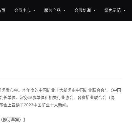
首页
会员中心
服务产品
会展培训
绿色示范
十大新闻发布会。本年度的中国矿业十大新闻由中国矿业联合会与《
中国
会长单位、常务理事单位和相关行业协会、各省矿业联合会（协
会上宣读了2023中国矿业十大新闻。
（修订草案）》