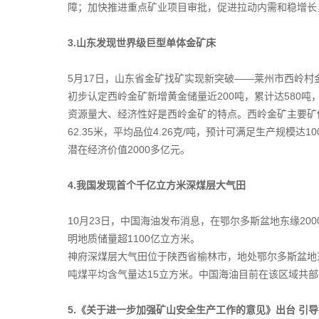
障；加快推进重点矿业项目审批，促进拉动内需和稳增长
3.山东发现世界级巨型单体金矿床
5月17日，山东省金矿找矿实现新突破——莱州市西岭
初步认定西岭金矿新增黄金储量近200吨，累计达580
资源量大、经济性好是西岭金矿的特点。西岭金矿主要矿体
62.35米，平均品位4.26克/吨，预计可满足生产规模达10
潜在经济价值2000多亿元。
4.我国发现首个千亿立方米深煤层大气田
10月23日，中国海油发布消息，在鄂尔多斯盆地东缘2
明地质储量超1100亿立方米。
神府深煤层大气田位于陕西省榆林市，地处鄂尔多斯盆地东缘
吨煤平均含气量达15立方米。中国海油目前在该区域共部署
5.《关于进一步加强矿山安全生产工作的意见》出台 引