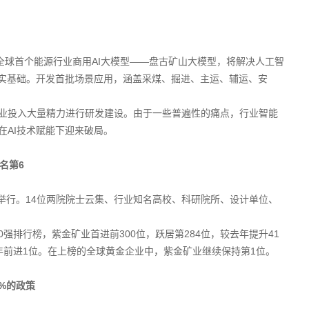
全球首个能源行业商用AI大模型——盘古矿山大模型，将解决人工智
坚实基础。开发首批场景应用，涵盖采煤、掘进、主运、辅运、安
业投入大量精力进行研发建设。由于一些普遍性的痛点，行业智能
在AI技术赋能下迎来破局。
名第6
部举行。14位两院院士云集、行业知名高校、科研院所、设计单位、
0强排行榜，紫金矿业首进前300位，跃居第284位，较去年提升41
年前进1位。在上榜的全球黄金企业中，紫金矿业继续保持第1位。
%的政策