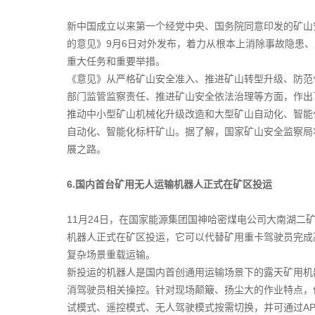
新中国成立以来第一个经党中央、国务院同意印发的矿山
的意见》9月6日对外发布，着力从根本上消除事故隐患
重大任务和重要举措。
《意见》从严格矿山安全准入、推进矿山转型升级、防范
部门监管监察责任、推进矿山安全依法治理等方面，作出
推动中小型矿山机械化升级改造和大型矿山自动化、智能
自动化、智能化标杆矿山。据了解，国家矿山安全监察局
展之路。
6.国内首台矿用无人运输机器人正式在矿区投运
11月24日，在国家能源集团国神哈密煤电公司大南湖二
机器人正式在矿区投运，它可以代替矿用重卡驾驶员完成
复杂场景重载运输。
新投运的机器人是国内首创通用运输场景下的露天矿用机
消驾驶员相关操控。针对现场颠簸、扬尘大的作业特点，
试模式、遥控模式、无人驾驶模式按需切换，并可通过A