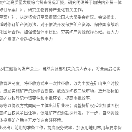
听取推动高质量发展综合督查情况汇报，研究明确关于加快内外贸一体
修订草案）》，研究生物育种产业化有关工作。
草案）》，决定将修订草案提请全国人大常委会审议。会议指出，
适时修订矿产资源法，对于依法开发保护矿产资源、保障国家战略
化国际合作，加强储备体系建设，夯实矿产资源保障基础。要大力
矿产资源产业链韧性和竞争力。
”系列主题新闻发布会上，自然资源部相关负责人表示，将全面启动实
收管理制度。将征收方式由一次性征收，改为主要在矿山生产时按
。鼓励实施矿产资源综合勘查。放活探矿权二级市场，放开招标拍
简矿业权登记申请要件和审批环节，提高审批效率。
源等以协议方式向同一主体出让矿业权；调整探矿权延续扣减面积
善矿业权竞争出让等，促进矿产资源勘探开发。下一步，自然资源
体投资矿产勘查开发创造良好环境。
矿业权出让前期的准备工作，提高服务效率，加强用地用林用草要素保