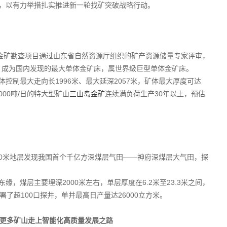
，以有力举措扎实推进新一轮找矿突破战略行动。
村金矿勘查项目通过山东省自然资源厅组织的矿产资源储量专家评审，
吨，成为国内发现的最大单体金矿床，属世界级巨型单体金矿床。
控制最大走向长1996米、最大延深2057米，矿体最大厚度可达
000吨/日的特大型矿山
三山岛金矿
连续满负荷生产30年以上，预估
000米地层发现我国首个千亿方深煤层气田——神府深煤层大气田，探
，煤层主要埋深2000米左右，单层厚度在6.2米至23.3米之间，
了超100口探井，单井最高日产量达26000立方米。
导更多矿山走上智能化高质量发展之路