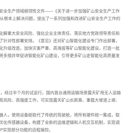
安全生产领域纲领性文件——《关于进一步加强矿山安全生产工作
、从根本上解决问题，提出了一系列加强和改进矿山安全生产工作的
化解重大安全风险、强化企业主体责任、落实地方党政领导责任和
了针对性部署安排。《意见》还对矿山智能化建设专门作出部署，
化升级改造，加快灾害严重、高海拔等矿山智能化建设，打造一批
将多措并举促进智能化矿山建设，引导更多矿山走智能化高质量发
矿，经过半个月的试运行，国内首台通用运输场景露天矿用无人运输
高风险、高强度工作，可实现露天矿山长距离、重载大坡道上坡、
器人，使用设备舱取代了传统的驾驶舱，将所有硬件统一集成，取
优化传感器设备，构建了全新的运维逻辑和人机交互机制，实现调
PP实现部分功能的远程操控。