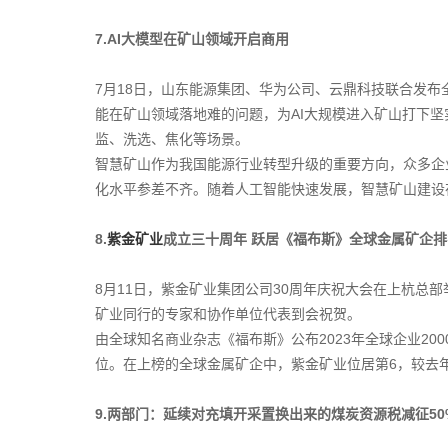
7.AI大模型在矿山领域开启商用
7月18日，山东能源集团、华为公司、云鼎科技联合发布
能在矿山领域落地难的问题，为AI大规模进入矿山打下
监、洗选、焦化等场景。
智慧矿山作为我国能源行业转型升级的重要方向，众多企
化水平参差不齐。随着人工智能快速发展，智慧矿山建设
8.
紫金矿业
成立三十周年 跃居《福布斯
》全球金属矿企排
8月11日，紫金矿业集团公司30周年庆祝大会在上杭总
矿业同行的专家和协作单位代表到会祝贺。
由全球知名商业杂志《福布斯》公布2023年全球企业200
位。在上榜的全球金属矿企中，紫金矿业位居第6，较去
9.两部门：延续对充填开采置换出来的煤炭资源税减征50