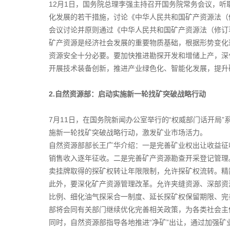
12月1日，国务院总理李强主持召开国务院常务会议，
化发展的若干措施，讨论《中华人民共和国矿产资源法（
会议讨论并原则通过《中华人民共和国矿产资源法（修订
矿产资源是经济社会发展的重要物质基础，根据形势变化
资源安全十分必要。要加快推进勘探开发和增储上产，深
开展技术装备创新，推进产业绿色化、智能化发展，提升
2.自然资源部：启动实施新一轮找矿突破战略行动
7月11日，在国务院新闻办公室举行的“权威部门话开局
施新一轮找矿突破战略行动，激发矿业市场活力。
自然资源部部长王广华介绍：一是完善矿业权出让收益征
销售收入逐年征收。二是完善矿产资源勘查开采登记管理
卖挂牌取得的探矿权转让年限限制，允许探矿权流转。精
此外，要深化矿产资源管理改革。允许夹缝资源、深部资
比例、细化油气探采合一制度、延长探矿权保留期限、完
部将会同有关部门继续优化完善相关政策，为各类社会主
同时，自然资源部指导各地推进“净矿”出让，通过加强