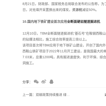
8月21日，财政部、国家税务总局联合发布的公告称，为了鼓
日，对充填开采置换出来的煤炭，
资源税
减征50%。
10.国内地下铁矿建设首次应用
全断面硬岩隧道掘进机
12月10日，TBM全断面隧道掘进机“基石号”在鞍钢西
的钻爆法相比，施工综合效率提高三倍以上。
该项目首次将TBM应用于地下铁矿山建设，开创了国内外
西鞍山铁矿项目于2022年11月开工建设，是我国最大的单
7.03米，总重1200吨，具有掘进速度快、利于环保
洞施工。
分享：
上一篇：双碳政策持续推进 绿色低碳转型加速