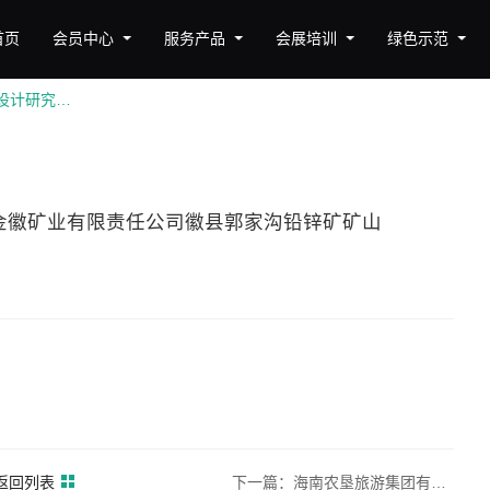
首页
会员中心
服务产品
会展培训
绿色示范
兰州有色冶金设计研究院有限公司——甘肃金徽矿业有限责任公司徽县郭家沟铅锌矿矿山地质环境保护与土地复垦
金徽矿业有限责任公司徽县郭家沟铅锌矿矿山
返回列表
下一篇：海南农垦旅游集团有限公司——海南莲花山文化景区