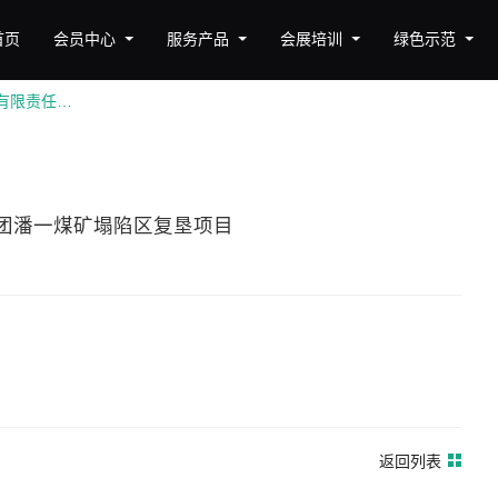
首页
会员中心
服务产品
会展培训
绿色示范
淮南创大实业有限责任公司 ——淮南矿业集团潘一煤矿塌陷区复垦项目
团潘一煤矿塌陷区复垦项目
返回列表