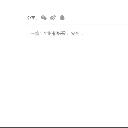
分享：
上一篇：企业违法采矿、安全事故、环保督察、违规用地等合规培训