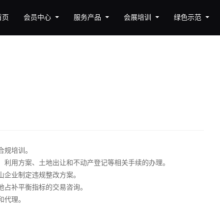
首页
会员中心
服务产品
会展培训
绿色示范
合规培训。
、利用方案、土地出让和不动产登记等相关手续的办理。
山企业制定违规整改方案。
地占补平衡指标的交易咨询。
和代理。