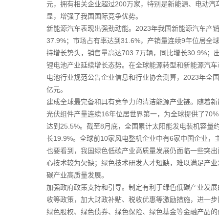
元，拥有相关企业超过200万家，特别是新能源、电动
显，增强了我国国际竞争优势。
新能源汽车表现出强劲动能。2023年我国新能源汽车产销分别
37.9%；市场占有率达到31.6%，产销量连续9年位居
持增长势头，销售量高达703.7万辆，同比增长30.9%；出
锂电池产业延续增长态势。在全球能源转型和新能源汽车
电池行业规范公告企业信息和行业协会测算，2023年全国锂
亿元。
建成全球最完备和具有竞争力的清洁能源产业链。随着新
光伏组件产量连续16年位居世界第一，为全球提供了70%
达到25.5%。截至8月底，全国累计太阳能发电装机容量约
长19.9%。全球前10家风电整机企业中有6家中国企业，
也要看到，我国绿色低碳产业高质量发展仍面临一些突出
心技术较为欠缺；绿色技术研发人才短缺，难以满足产业
碳产业高质量发展。
加强政府政策支持和引导。制定有利于绿色低碳产业发展
收等政策，加大财政补贴、税收优惠等激励措施，进一步
绿色股权、绿色债券、绿色保险、绿色基金等金融产品的