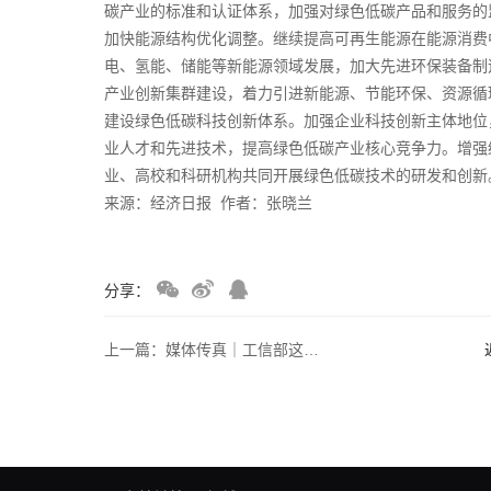
碳产业的标准和认证体系，加强对绿色低碳产品和服务的
加快能源结构优化调整。继续提高可再生能源在能源消费
电、氢能、储能等新能源领域发展，加大先进环保装备制
产业创新集群建设，着力引进新能源、节能环保、资源循
建设绿色低碳科技创新体系。加强企业科技创新主体地位
业人才和先进技术，提高绿色低碳产业核心竞争力。增强
业、高校和科研机构共同开展绿色低碳技术的研发和创新
来源：经济日报 作者：张晓兰
分享：
上一篇：媒体传真｜工信部这个通知将企业参与团体标准的意义讲得很明白