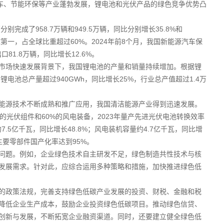
汽车、节能环保等产业蓬勃发展，锂电池和光伏产品的绿色竞争优势凸
完成了958.7万辆和949.5万辆，同比分别增长35.8%和
全球第一，占全球比重超过60%。2024年前8个月，我国新能源汽车保
口81.8万辆，同比增长12.6%。
市场快速发展背景下，我国锂电池的产量和销量持续增加。根据锂
电池总产量超过940GWh，同比增长25%，行业总产值超过1.4万
能源技术不断成熟和推广应用，我国清洁能源产业得到迅速发展。
的光伏组件和60%的风电装备，2023年量产先进光伏电池转换效率
7.5亿千瓦，同比增长48.8%；风电装机容量约4.7亿千瓦，同比增
主要零部件国产化率达到95%。
问题。例如，企业绿色技术自主研发不足，绿色制造共性技术与核
发展需求。针对此，应综合运用多种策略和措施，加快推进绿色低
的政策法规，完善支持绿色低碳产业发展的投资、财税、金融和税
降低企业生产成本，鼓励企业投资绿色低碳项目。推动绿色信贷、
创新与发展，不断拓宽企业融资渠道。同时，还要建立健全绿色低