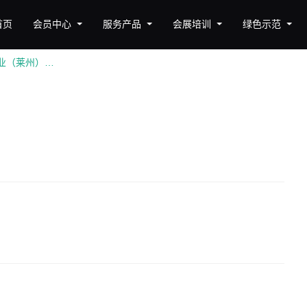
首页
会员中心
服务产品
会展培训
绿色示范
山东黄金矿业（莱州）有限公司三山岛金矿