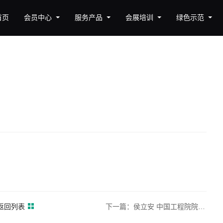
首页
会员中心
服务产品
会展培训
绿色示范
返回列表
下一篇：侯立安 中国工程院院士，大气污染防治专家